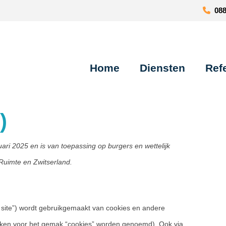
088 
Home
Diensten
Ref
)
nuari 2025 en is van toepassing op burgers en wettelijk
uimte en Zwitserland.
 site”) wordt gebruikgemaakt van cookies en andere
ieken voor het gemak “cookies” worden genoemd). Ook via