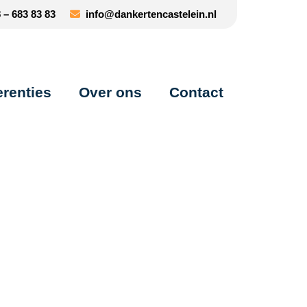
– 683 83 83
info@dankertencastelein.nl
erenties
Over ons
Contact