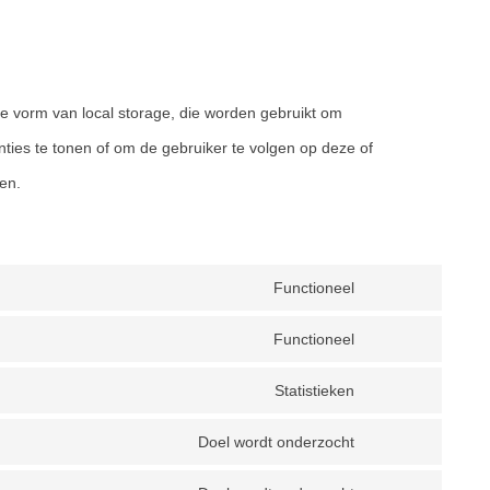
re vorm van local storage, die worden gebruikt om
ties te tonen of om de gebruiker te volgen op deze of
den.
Functioneel
Consent
to
service
Functioneel
Consent
google-
to
recaptcha
service
Statistieken
Consent
wordpress
to
service
Doel wordt onderzocht
Consent
google-
to
analytics