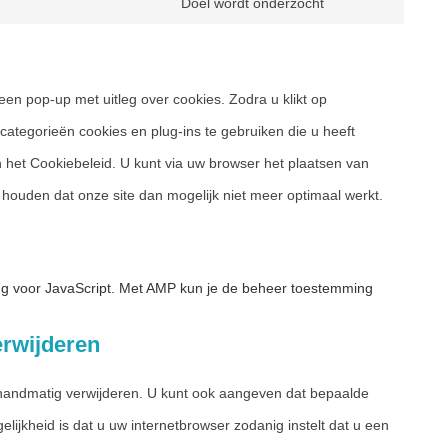
service
Doel wordt onderzocht
Consent
adobe-
to
fonts
service
diversen
een pop-up met uitleg over cookies. Zodra u klikt op
ategorieën cookies en plug-ins te gebruiken die u heeft
 het Cookiebeleid. U kunt via uw browser het plaatsen van
houden dat onze site dan mogelijk niet meer optimaal werkt.
ng voor JavaScript. Met AMP kun je de beheer toestemming
erwijderen
 handmatig verwijderen. U kunt ook aangeven dat bepaalde
ijkheid is dat u uw internetbrowser zodanig instelt dat u een