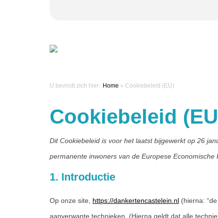
U bevindt zich hier:
Home
»
Cookiebeleid (EU)
Cookiebeleid (EU
Dit Cookiebeleid is voor het laatst bijgewerkt op 26 ja
permanente inwoners van de Europese Economische R
1. Introductie
Op onze site,
https://dankertencastelein.nl
(hierna: “de
aanverwante technieken. (Hierna geldt dat alle techn