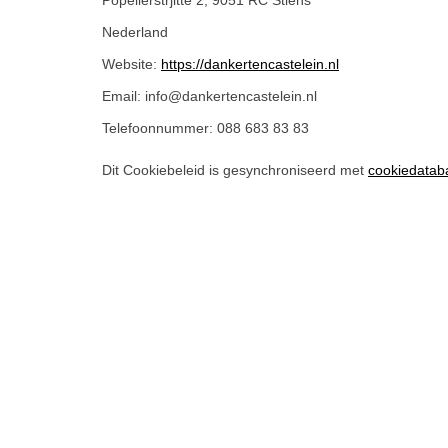
Popelierstrjitte 2, 9051 RC Stiens
Nederland
Website:
https://dankertencastelein.nl
Email:
info@
dankertencastelein.nl
Telefoonnummer: 088 683 83 83
Dit Cookiebeleid is gesynchroniseerd met
cookiedatab